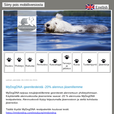
English
Terveys
Pentusivu
Kasvattajat
Kuvia
Tuotemyynti
Jäsenkirje
Etusivu
Yhdistys
Rodusta
ja
jalostus
uutinen, päivitetty 18.2.2021 klo 23:41
MyDogDNA -geenitesteistä -20% alennus jäsenillemme
MyDogDNA tarjoaa rotujärjestöllemme geenitestit alennettuun yhdistyshintaan.
Käyttämällä alennuskoodia
jäsenemme saavat -20 % alennusta MyDogDNA
testipaketista. Alennuskoodi löytyy kirjautumalla jäsenosioon ja sieltä kohdasta
jäsenedut.
Täältä löydät MyDogDNA -testipakettiin kuuluvat testit:
https://mydogdna.com/products/mydogdna