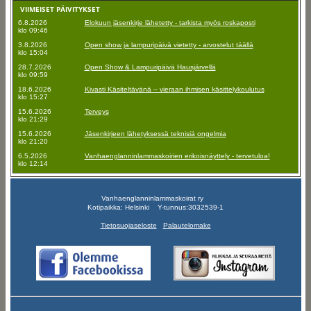
VIIMEISET PÄIVITYKSET
6.8.2026
Elokuun jäsenkirje lähetetty - tarkista myös roskaposti
klo 09:46
3.8.2026
Open show ja lampuripäivä vietetty - arvostelut täällä
klo 15:04
28.7.2026
Open Show & Lampuripäivä Hausjärvellä
klo 09:59
18.6.2026
Kivasti Käsiteltävänä – vieraan ihmisen käsittelykoulutus
klo 15:27
15.6.2026
Terveys
klo 21:29
15.6.2026
Jäsenkirjeen lähetyksessä teknisiä ongelmia
klo 21:20
6.5.2026
Vanhaenglanninlammaskoirien erikoisnäyttely - tervetuloa!
klo 12:14
Vanhaenglanninlammaskoirat ry
Kotipaikka: Helsinki Y-tunnus:3032539-1
Tietosuojaseloste
Palautelomake