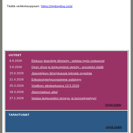
Täältä verkkokauppaan:
https://mydogdna.com/
UUTISET
6.8.2026
Elokuun jäsenkirje lähetetty - tarkista myös roskaposti
3.8.2026
Open show ja lampuripäivä vietetty - arvostelut täällä
15.6.2026
Jäsenkirjeen lähetyksessä teknisiä ongelmia
21.4.2026
Erikoisnäyttelytuomarimme esittäytyy
25.3.2026
Virallinen silmätarkastus 13.5.2026
18.3.2026
Jäsenmaksun aika!
27.1.2026
Vastaa lampureiden terveys- ja luonnekyselyyn!
näytä kaikki
TAPAHTUMAT
näytä kaikki