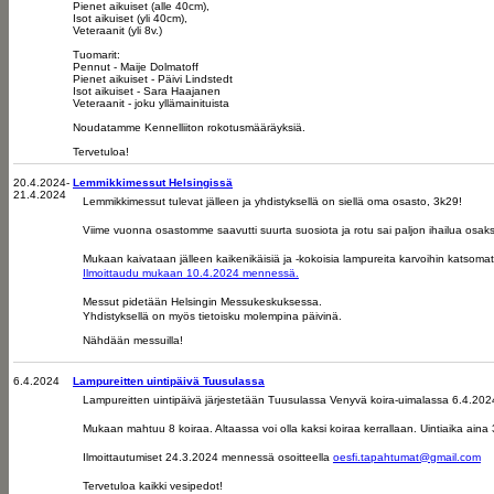
Pienet aikuiset (alle 40cm),
Isot aikuiset (yli 40cm),
Veteraanit (yli 8v.)
Tuomarit:
Pennut - Maije Dolmatoff
Pienet aikuiset - Päivi Lindstedt
Isot aikuiset - Sara Haajanen
Veteraanit - joku yllämainituista
Noudatamme Kennelliiton rokotusmääräyksiä.
Tervetuloa!
20.4.2024-
Lemmikkimessut Helsingissä
21.4.2024
Lemmikkimessut tulevat jälleen ja yhdistyksellä on siellä oma osasto, 3k29!
Viime vuonna osastomme saavutti suurta suosiota ja rotu sai paljon ihailua osakseen
Mukaan kaivataan jälleen kaikenikäisiä ja -kokoisia lampureita karvoihin katsomat
Ilmoittaudu mukaan 10.4.2024 mennessä.
Messut pidetään Helsingin Messukeskuksessa.
Yhdistyksellä on myös tietoisku molempina päivinä.
Nähdään messuilla!
6.4.2024
Lampureitten uintipäivä Tuusulassa
Lampureitten uintipäivä järjestetään Tuusulassa Venyvä koira-uimalassa 6.4.202
Mukaan mahtuu 8 koiraa. Altaassa voi olla kaksi koiraa kerrallaan. Uintiaika ain
Ilmoittautumiset 24.3.2024 mennessä osoitteella
oesfi.tapahtumat@gmail.com
Tervetuloa kaikki vesipedot!