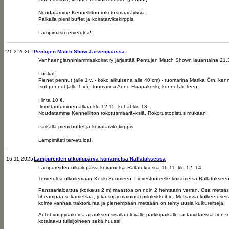
Noudatamme Kennelliiton rokotusmääräyksiä.
Paikalla pieni buffet ja koiratarvikekirppis.
Lämpimästi tervetuloa!
21.3.2026
Pentujen Match Show Järvenpäässä
Vanhaenglanninlammaskoirat ry järjestää Pentujen Match Shown lauantaina 21.3.
Luokat:
Pienet pennut (alle 1 v. - koko aikuisena alle 40 cm) - tuomarina Marika Örn, ke
Isot pennut (alle 1 v.) - tuomarina Anne Haapakoski, kennel Jii-Teen
Hinta 10 €.
Ilmoittautuminen alkaa klo 12.15, kehät klo 13.
Noudatamme Kennelliiton rokotusmääräyksiä. Rokotustodistus mukaan.
Paikalla pieni buffet ja koiratarvikekirppis.
Lämpimästi tervetuloa!
16.11.2025
Lampureiden ulkoilupäivä koirametsä Rallatuksessa
Lampureiden ulkoilupäivä koirametsä Rallatuksessa 16.11. klo 12–14
Tervetuloa ulkoilemaan Keski-Suomeen, Lievestuoreelle koirametsä Rallatukseen
Panssariaidattua (korkeus 2 m) maastoa on noin 2 hehtaarin verran. Osa metsäst
tiheämpää sekametsää, joka sopii mainiosti piiloleikkeihin. Metsässä kulkee useit
kolme vanhaa traktoriuraa ja pienempään metsään on tehty uusia kulkureittejä.
Autot voi pysäköidä aitauksen sisällä olevalle parkkipaikalle tai tarvittaessa tien 
kotalaavu tulisijoineen sekä huussi.