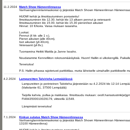
11.2.2024
Match Show Hämeenlinnassa
Vanhaenglanninlammaskoirat ry järjestää Match Shown Hämeenlinnan Hämeensaare
HUOM! kehät ja ilmoittautuminen porrastettu!
Ilmoittautuminen klo 12.30, kehät klo 13 alkaen pennut ja veteraanit
Ilmoittautuminen klo 15.00, kehät klo 15.30 pienet/isot aikuiset
Hinnat: 10 €/koira. Varaa mukaan tasaraha.
Luokat:
Pennut (4 kk- alle 1 v.),
Pienet aikuiset (alle 40cm),
Isot aikuiset (yli 40cm),
Veteraanit (yli 8v.).
Tuomareina Heikki Mattila ja Janne Isoaho.
Noudatamme Kennelliiton rokotusmääräyksiä. Huom! Halliin ei ulkokengillä. Paikalla
Tervetuloa!
P.S. Hallin pihassa rajoitetusti parkkitilaa, mutta läheiselle uimahallin parkkikselle 
4.2.2024
Lampureitten Talvirieha Lempäälässä
Lampureitten jo perinteinen Talvirieha järjestetään su 4.2.2024 klo 12-14 Lemp
(
Valtolantie 61, 37500 Lempäälä)
Tarjolla kahvia, pullaa ja makkaraa. Ilmoittaudu mukaan: oesfi.harrastustmk(at)
FI4943500010029179, viitteellä 11549.
Lämpimästi tervetuloa!
7.1.2024
Kinkun sulatus Match Show Hämeenlinnassa
Vanhaenglanninlammaskoirat ry järjestää Match Shown Hämeenlinnan Hämeensaare
13100 Hämeenlinna)
HUOM! kehät ja ilmoittautuminen porrastettu!