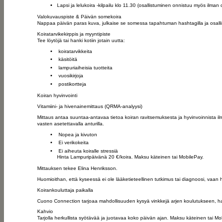
Lapsi ja lelukoira -kilpailu klo 11.30 (osallistuminen onnistuu myös ilman
Valokuvauspiste & Päivän somekoira
Nappaa päivän paras kuva, julkaise se somessa tapahtuman hashtagilla ja osalli
Koiratarvikekirppis ja myyntipiste
Tee löytöjä tai hanki kotiin jotain uutta:
koiratarvikkeita
käsitöitä
lampuriaiheisia tuotteita
vuosikirjoja
postikortteja
Koiran hyvinvointi
Vitamiini- ja hivenainemittaus (QRMA-analyysi)
Mittaus antaa suuntaa-antavaa tietoa koiran ravitsemuksesta ja hyvinvoinnista il
vasten asetettavalla anturilla.
Nopea ja kivuton
Ei verikokeita
Ei aiheuta koiralle stressiä
Hinta Lampuripäivänä 20 €/koira. Maksu käteinen tai MobilePay.
Mittauksen tekee Elina Henriksson.
Huomioithan, että kyseessä ei ole lääketieteellinen tutkimus tai diagnoosi, vaan
Koirankouluttaja paikalla
Cuono Connection tarjoaa mahdollisuuden kysyä vinkkejä arjen koulutukseen, har
Kahvio
Tarjolla herkullista syötävää ja juotavaa koko päivän ajan. Maksu käteinen tai Mo