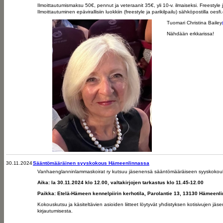
Ilmoittautumismaksu 50€, pennut ja veteraanit 35€, yli 10-v. ilmaiseksi. Freestyle j
Ilmoittautuminen epävirallisiin luokkiin (freestyle ja parikilpailu) sähköpostilla oe
Tuomari Christina Bailey
Nähdään erkkarissa!
30.11.2024
Sääntömääräinen syyskokous Hämeenlinnassa
Vanhaenglanninlammaskoirat ry kutsuu jäsenensä sääntömääräiseen syyskoko
Aika: la 30.11.2024 klo 12.00, valtakirjojen tarkastus klo 11.45-12.00
Paikka: Etelä-Hämeen kennelpiirin kerhotila, Parolantie 13, 13130 Hämeenl
Kokouskutsu ja käsiteltävien asioiden liitteet löytyvät yhdistyksen kotisivujen jäse
kirjautumisesta.