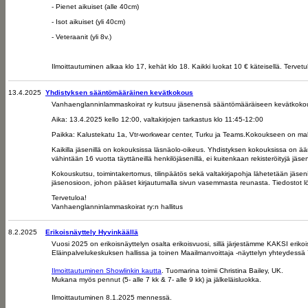
- Pienet aikuiset (alle 40cm)
- Isot aikuiset (yli 40cm)
- Veteraanit (yli 8v.)
Ilmoittautuminen alkaa klo 17, kehät klo 18. Kaikki luokat 10 € käteisellä. Tervetu
13.4.2025
Yhdistyksen sääntömääräinen kevätkokous
Vanhaenglanninlammaskoirat ry kutsuu jäsenensä sääntömääräiseen kevätkoko
Aika: 13.4.2025 kello 12:00, valtakirjojen tarkastus klo 11:45-12:00
Paikka: Kalustekatu 1a, Vtr-workwear center, Turku ja Teams.Kokoukseen on mahd
Kaikilla jäsenillä on kokouksissa läsnäolo-oikeus. Yhdistyksen kokouksissa on
vähintään 16 vuotta täyttäneillä henkilöjäsenillä, ei kuitenkaan rekisteröityjä jäseny
Kokouskutsu, toimintakertomus, tilinpäätös sekä valtakirjapohja lähetetään jäsenil
jäsenosioon, johon pääset kirjautumalla sivun vasemmasta reunasta. Tiedostot lö
Tervetuloa!
Vanhaenglanninlammaskoirat ry:n hallitus
8.2.2025
Erikoisnäyttely Hyvinkäällä
Vuosi 2025 on erikoisnäyttelyn osalta erikoisvuosi, sillä järjestämme KAKSI eri
Eläinpalvelukeskuksen hallissa ja toinen Maailmanvoittaja -näyttelyn yhteydes
Ilmoittautuminen Showlinkin kautta
. Tuomarina toimii Christina Bailey, UK.
Mukana myös pennut (5- alle 7 kk & 7- alle 9 kk) ja jälkeläisluokka.
Ilmoittautuminen 8.1.2025 mennessä.