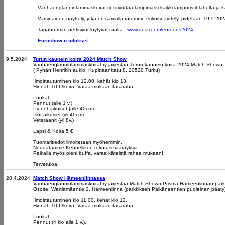
Vanhaenglanninlammaskoirat ry toivottaa lämpimästi kaikki lampuristit läheltä ja
Varsinainen näyttely, joka on samalla rotumme erikoisnäyttely, pidetään 19.5.202
Tapahtuman nettisivut löytyvät täältä:
www.oesfi.com/eurooes2024
Euroshow:n tulokset
9.5.2024
Turun kaunein koira 2024 Match Show
Vanhaenglanninlammaskoirat ry järjestää Turun kaunein koira 2024 Match Shown 
( Pyhän Henrikin aukio, Kupittaankatu 8, 20520 Turku)
Ilmoittautuminen klo 12.00, kehät klo 13.
Hinnat: 10 €/koira. Varaa mukaan tasaraha.
Luokat:
Pennut (alle 1 v.)
Pienet aikuiset (alle 40cm)
Isot aikuiset (yli 40cm)
Veteraanit (yli 8v.)
Lapsi & Koira 5 €
Tuomaritiedot ilmoitetaan myöhemmin.
Noudatamme Kennelliiton rokotusmääräyksiä.
Paikalla myös pieni buffa, varaa käteistä rahaa mukaan!
Tervetuloa!
28.4.2024
Match Show Hämeenlinnassa
Vanhaenglanninlammaskoirat ry järjestää Match Shown Prisma Hämeenlinnan parkk
Osoite: Wartiamäentie 2, Hämeenlinna (parkkiksen Pälkäneentien puoleinen pääty
Ilmoittautuminen klo 11.00, kehät klo 12.
Hinnat: 10 €/koira. Varaa mukaan tasaraha.
Luokat:
Pennut (4 kk- alle 1 v.),