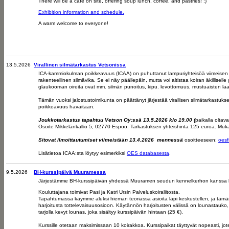
There will be a café on site, offering soup lunch, coffee, and pastries! :)
Exhibition information and schedule.
A warm welcome to everyone!
13.5.2026
Virallinen silmätarkastus Vetsonissa
ICA-kammiokulman poikkeavuus (ICAA) on puhuttanut lampuriyhteisöä viimeisen 
rakenteellinen silmävika. Se ei näy päällepäin, mutta voi altistaa koiran äkillisel
glaukooman oireita ovat mm. silmän punoitus, kipu. levottomuus, mustuaisten 
Tämän vuoksi jalostustoimikunta on päättänyt järjestää virallisen silmätarkastuk
poikkeavuus havaitaan.
Joukkotarkastus tapahtuu Vetson Oy:ssä 13.5.2026 klo 19.00 (
paikalla oltav
Osoite Mikkelänkallio 5, 02770 Espoo. Tarkastuksen yhteishinta 125 euroa. Muka
Sitovat ilmoittautumiset viimeistään 13.4.2026 mennessä
osoitteeseen:
oesf
Lisätietoa ICAA:sta löytyy esimerkiksi
OES databasesta
.
9.5.2026
BH-kurssipäivä Muuramessa
Järjestämme BH-kurssipäivän yhdessä Muuramen seudun kennelkerhon kanssa l
Kouluttajana toimivat Pasi ja Katri Ursin Palveluskoiraliitosta.
Tapahtumassa käymme aluksi hieman teoriassa asioita läpi keskustellen, ja täm
harjoitusta tottelevaisuusosioon. Käytännön harjoitusten välissä on lounastauko,
tarjolla kevyt lounas, joka sisältyy kurssipäivän hintaan (25 €).
Kurssille otetaan maksimissaan 10 koirakkoa. Kurssipaikat täyttyvät nopeasti, jo