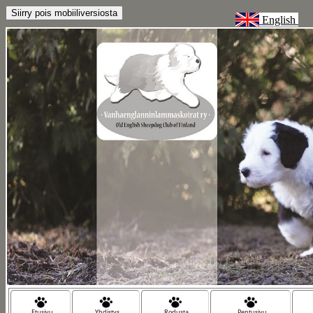
English
Etusivu
Yhdistys
Rodusta
Pentusivu