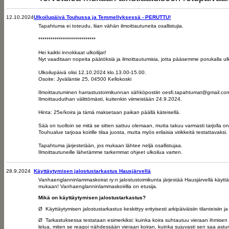
12.10.2024
Ulkoilupäivä Touhussa ja Temmellyksessä - PERUTTU!
Tapahtuma ei toteudu, liian vähän ilmoittautuneita osallistujia.
****************************
Hei kaikki innokkaat ulkoilijat!
Nyt vaaditaan nopeita päätöksiä ja ilmoittautumisia, jotta pääsemme porukalla u
Ulkoilupäivä olisi 12.10.2024 klo.13.00-15.00.
Osoite: Jyväläntie 25, 04500 Kellokoski
Ilmoittautuminen harrastustoimikunnan sähköpostiin oesfi.tapahtumat@gmail.co
Ilmoittauduthan välittömästi, kuitenkin viimeistään 24.9.2024.
Hinta: 25e/koira ja tämä maksetaan paikan päällä käteisellä.
Sää on tuolloin se mitä se sitten sattuu olemaan, mutta takuu varmasti tarjoll
Touhualue tarjoaa koirille tilaa juosta, mutta myös erilaisia virikkeitä testattavaksi.
Tapahtuma järjestetään, jos mukaan lähtee neljä osallistujaa.
Ilmoittautuneille lähetämme tarkemmat ohjeet ulkoilua varten.
28.9.2024
Käyttäytymisen jalostustarkastus Hausjärvellä
Vanhaenglanninlammaskoirat ry:n jalostustoimikunta järjestää Hausjärvellä käytt
mukaan! Vanhaenglanninlammaskoirilla on etusija.
Mikä on käyttäytymisen jalostustarkastus?
Ø Käyttäytymisen jalostustarkastus keskittyy erityisesti arkipäiväisiin tilanteisiin 
Ø Tarkastuksessa testataan esimerkiksi: kuinka koira suhtautuu vieraan ihmisen 
lelua, miten se reagoi nähdessään vieraan koiran, kuinka sujuvasti sen saa astumaan 