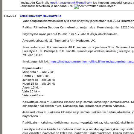
Ilmoittaudu Katriinalle
oesfi.harrastustmk@gmail.com
jos innostut lampurisi kanssa pa
Lämpimästi tervetuloa ja nähdään 2.9.
5.8.2023
Erikoisnäyttely Hausjärvellä
Vanhaenglanninlammaskoirat ry:n erikoisnäyttely järjestetään 5.8.2023 Riihimäen
Paikka: Riihimäen Seudun Kennelkerhon majan alue, Kennelmajantie, 12210 Ha
Näyttelyssä myös pennut (5- alle 7 kk & 7- alle 9 kk) ja jälkeläisluokka.
Arvostelu alkaa klo 11. Tuomarina Ann Hodgson, UK.
Ilmoittautuminen 9.7. mennessä 40 €, saman om. 2 jne koira 35 €. Veteraanit il
Freestyle 10 €. Parikilpailu 5 €. Ilmoittautumiset epävirallisiin luokkiin (Freestyle,
79, viite 11112.
Ilmoittautumislinkki:
https://ilmoittautuminen.kennelliitto.fi/frmIlmoittautumine
Kilpailuluokat
Minipentu 5 – alle 7 kk
Pentu 7 – alle 9 kk
Juniori 9 kk – alle 18 kk
Nuori 15 kk – alla 24 kk
Avoin 15 kk –
Valio 15 kk –
Veteraani 8 v –
Kasvattajaluokka = Luokassa kilpailee neljä saman kasvattajan lammaskoiraa. Koiri
erinomainen tai erittäin hyvä. Kasvattaja saa kilpailla vain yhdellä ryhmällä.
Jälkeläisluokka = Luokassa kilpailee neljä saman uroksen tai nartun jälkeläistä, jo
näyttelyssä.
Parikilpailu = kaksi mahdollisimman samantyyppistä koiraa, joita esittää yksi ihmi
Freestyle = Avoin kaikille Kennelliiton rokotus- ja antidopingmääräykset täyttäville 
osin virallisten näyttelyiden kriteerejä; pallittomat, purentavikaiset, kaiken mittais