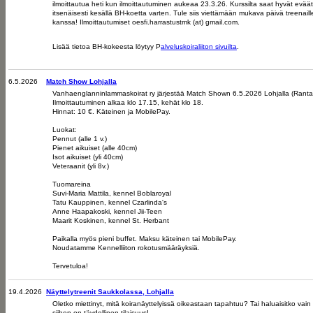
ilmoittautua heti kun ilmoittautuminen aukeaa 23.3.26. Kurssilta saat hyvät eväät 
itsenäisesti kesällä BH-koetta varten. Tule siis viettämään mukava päivä treenaill
kanssa! Ilmoittautumiset oesfi.harrastustmk (at) gmail.com.
Lisää tietoa BH-kokeesta löytyy P
alveluskoiraliiton sivuilta
.
6.5.2026
Match Show Lohjalla
Vanhaenglanninlammaskoirat ry järjestää Match Shown 6.5.2026 Lohjalla (Ranta
Ilmoittautuminen alkaa klo 17.15, kehät klo 18.
Hinnat: 10 €. Käteinen ja MobilePay.
Luokat:
Pennut (alle 1 v.)
Pienet aikuiset (alle 40cm)
Isot aikuiset (yli 40cm)
Veteraanit (yli 8v.)
Tuomareina
Suvi-Maria Mattila, kennel Boblaroyal
Tatu Kauppinen, kennel Czarlinda's
Anne Haapakoski, kennel Jii-Teen
Maarit Koskinen, kennel St. Herbant
Paikalla myös pieni buffet. Maksu käteinen tai MobilePay.
Noudatamme Kennelliiton rokotusmääräyksiä.
Tervetuloa!
19.4.2026
Näyttelytreenit Saukkolassa, Lohjalla
Oletko miettinyt, mitä koiranäyttelyissä oikeastaan tapahtuu? Tai haluaisitko 
siihen on täydellinen tilaisuus!