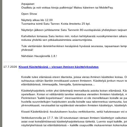
Arpajaiset
Osallistu ja voit voittaa kivoja palkintoja! Maksu käteinen tai MobilePay.
Open Show
Näyttely alkaa klo 12.00
Tuomarina toimii Satu Tanner. Koiria ilmoitettu 25 kpl.
Näyttelyn jälkeen juhlistamme Satu Tannerin 80-vuotispäivää yhdistyksen tarjoami
Kahvittelun lomassa Satu kertoo mm. rodun kehityksestä vuosikymmenten aikana ja
rodusta yhdeltä sen pitkäaikaisimmista asiantuntijoista.
Tule viettämään lämminhenkinen kesäpäivä hyvässä seurassa, tapaamaan lampur
yhdessä!
Nähdään Hausjärvellä 1.8.!
17.7.2026
Kivasti Käsiteltävänä – vieraan ihmisen käsittelykoulutus
Haluatko koirallesi enemmän varmuutta ja mukavia kokemuksia vieraan 
Koiralle tulee elämässä eteen tilanteita, joissa vieras ihminen käsittelee koiraa. O
suhtautua vähän liiankin innokkaasti uuteen ihmiseen. Käsittelyä jonkun muun toimes
eläinlääkärissä, trimmaajalla, hierojalla, fysioterapiassa…
Käsittelyharjoittelu onkin yksi tärkeimpiä treenailtavia asioita koiran elämässä. K
opetellaan. Koiran ei välttämättä tarvitse rakastaa vieraiden ihmisten käsittelyä
Perinteinen ”kaikki kopeloimaan” -treenaaminen ei ole monellekaan koiralle se paras
huolella suunniteltujen harjoitusten avulla koiralle saa rakennettua varmuutta, luot
yli-innokkaasti, neutraalisti tai epäilevästi vieraiden ihmisten käsittelyyn, käsittely
Kivasti Käsiteltävänä -koulutukseen kuuluu verkkoluento, sekä halutessaan voi o
Verkkoluennolla pe 17.7. klo 18
tutustutaan vieraan ihmisen käsittelyyn vaikuttavi
asiat ovat koiralähtöisessä käsittelyharjoittelussa tärkeitä. Luento sopii kaikille, j
näyttelykehässä tai eläinlääkärissä – kaikille osapuolille mukavemman kokemuksen.