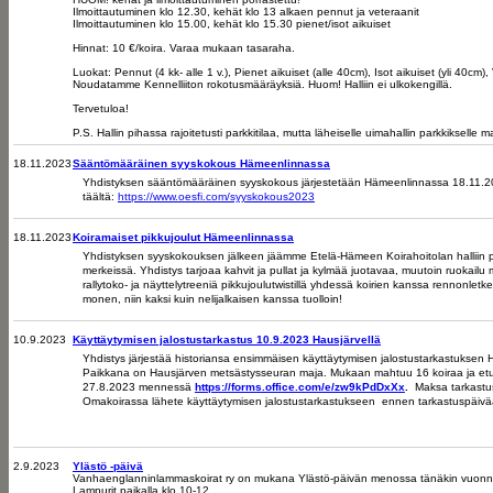
Ilmoittautuminen klo 12.30, kehät klo 13 alkaen pennut ja veteraanit
Ilmoittautuminen klo 15.00, kehät klo 15.30 pienet/isot aikuiset
Hinnat: 10 €/koira. Varaa mukaan tasaraha.
Luokat: Pennut (4 kk- alle 1 v.), Pienet aikuiset (alle 40cm), Isot aikuiset (yli 40cm), V
Noudatamme Kennelliiton rokotusmääräyksiä. Huom! Halliin ei ulkokengillä.
Tervetuloa!
P.S. Hallin pihassa rajoitetusti parkkitilaa, mutta läheiselle uimahallin parkkikselle 
18.11.2023
Sääntömääräinen syyskokous Hämeenlinnassa
Yhdistyksen sääntömääräinen syyskokous järjestetään Hämeenlinnassa 18.11.2023
täältä:
https://www.oesfi.com/syyskokous2023
18.11.2023
Koiramaiset pikkujoulut Hämeenlinnassa
Yhdistyksen syyskokouksen jälkeen jäämme Etelä-Hämeen Koirahoitolan halliin 
merkeissä. Yhdistys tarjoaa kahvit ja pullat ja kylmää juotavaa, muutoin ruokailu 
rallytoko- ja näyttelytreeniä pikkujoulutwistillä yhdessä koirien kanssa rennonlet
monen, niin kaksi kuin nelijalkaisen kanssa tuolloin!
10.9.2023
Käyttäytymisen jalostustarkastus 10.9.2023 Hausjärvellä
Yhdistys järjestää historiansa ensimmäisen käyttäytymisen jalostustarkastuksen 
Paikkana on Hausjärven metsästysseuran maja. Mukaan mahtuu 16 koiraa ja etusij
27.8.2023 mennessä
https://forms.office.com/e/zw9kPdDxXx
.
Maksa tarkast
Omakoirassa lähete käyttäytymisen jalostustarkastukseen ennen tarkastuspäivä
2.9.2023
Ylästö -päivä
Vanhaenglanninlammaskoirat ry on
mukana Ylästö-päivän menossa tänäkin vuonna
Lampurit paikalla klo 10-12.