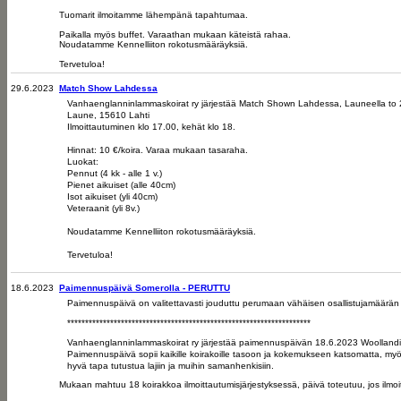
Tuomarit ilmoitamme lähempänä tapahtumaa.
Paikalla myös buffet. Varaathan mukaan käteistä rahaa.
Noudatamme Kennelliiton rokotusmääräyksiä.
Tervetuloa!
29.6.2023
Match Show Lahdessa
Vanhaenglanninlammaskoirat ry järjestää Match Shown Lahdessa, Launeella to 2
Laune, 15610 Lahti
Ilmoittautuminen klo 17.00, kehät klo 18.
Hinnat: 10 €/koira. Varaa mukaan tasaraha.
Luokat:
Pennut (4 kk - alle 1 v.)
Pienet aikuiset (alle 40cm)
Isot aikuiset (yli 40cm)
Veteraanit (yli 8v.)
Noudatamme Kennelliiton rokotusmääräyksiä.
Tervetuloa!
18.6.2023
Paimennuspäivä Somerolla - PERUTTU
Paimennuspäivä on valitettavasti jouduttu perumaan vähäisen osallistujamäärän 
********************************************************************
Vanhaenglanninlammaskoirat ry järjestää paimennuspäivän 18.6.2023 Woolland
Paimennuspäivä sopii kaikille koirakoille tasoon ja kokemukseen katsomatta, myös
hyvä tapa tutustua lajiin ja muihin samanhenkisiin.
Mukaan mahtuu 18 koirakkoa ilmoittautumisjärjestyksessä, päivä toteutuu, jos ilmo