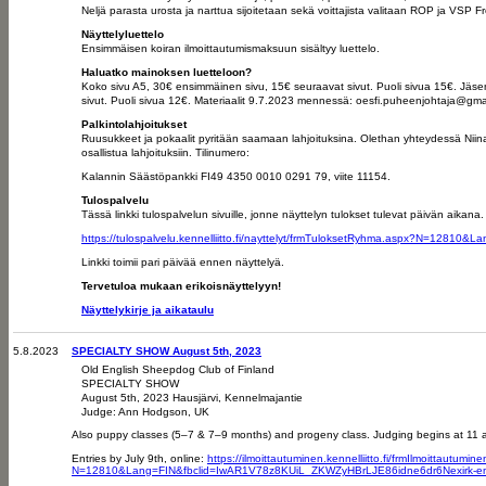
Neljä parasta urosta ja narttua sijoitetaan sekä voittajista valitaan ROP ja VSP Fr
Näyttelyluettelo
Ensimmäisen koiran ilmoittautumismaksuun sisältyy luettelo.
Haluatko mainoksen luetteloon?
Koko sivu A5, 30€ ensimmäinen sivu, 15€ seuraavat sivut. Puoli sivua 15€. Jäse
sivut. Puoli sivua 12€. Materiaalit 9.7.2023 mennessä: oesfi.puheenjohtaja@gma
Palkintolahjoitukset
Ruusukkeet ja pokaalit pyritään saamaan lahjoituksina. Olethan yhteydessä Niina
osallistua lahjoituksiin. Tilinumero:
Kalannin Säästöpankki FI49 4350 0010 0291 79, viite 11154.
Tulospalvelu
Tässä linkki tulospalvelun sivuille, jonne näyttelyn tulokset tulevat päivän aikana.
https://tulospalvelu.kennelliitto.fi/nayttelyt/frmTuloksetRyhma.aspx?N=12810&L
Linkki toimii pari päivää ennen näyttelyä.
Tervetuloa mukaan erikoisnäyttelyyn!
Näyttelykirje ja aikataulu
5.8.2023
SPECIALTY SHOW August 5th, 2023
Old English Sheepdog Club of Finland
SPECIALTY SHOW
August 5th, 2023 Hausjärvi, Kennelmajantie
Judge: Ann Hodgson, UK
Also puppy classes (5–7 & 7–9 months) and progeny class. Judging begins at 11 
Entries by July 9th, online:
https://ilmoittautuminen.kennelliitto.fi/frmIlmoittautumin
N=12810&Lang=FIN&fbclid=IwAR1V78z8KUiL_ZKWZyHBrLJE86idne6dr6Nexirk-