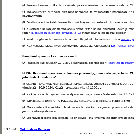
Ø Tarkastuksessa on 8 erilaista osiota, jotka suoritetaan yhtenäisenä ratana. Yks
Ø Tarkastukseen ei tarvitse eikä pidä harjoitella, tai valmistautua mitenkään. Koira
käyttäytymistä.
Ø Osallistua voivat kaikki Kennelliiton määräysten mukaisesti rokotetut ja tunnistu
Ø Yksittäisen koiran jalostustarkastus antaa tietoa koiran ominaisuuksista ja mah
rodun
jalostuksen tavoiteohjelmassa (JTO)
määriteltyihin jalostustavoitteisiin.
Ø Vanhaenglanninlammaskoirille on laadittu jalostustarkastusta varten
käyttäyty
Ø Käy kurkkaamassa myös esittelyvideo jalostustarkastuksesta
Kennelliiton sivul
Ilmoittaudu pian mukaan seuraavasti:
Ø Ilmoita koirasi mukaan 13.9.2024 mennessä osoitteeseen:
oesfi.jalostustmk
HUOM! Ilmoittautumisaikaa on hieman pidennetty, joten vielä perjantaihin 20
jalostustarkastukseen!
Ilmoittautumisvahvistuksen saatuasi maksa tarkastusmaksu 55€ (muut rodut 75€
viimeistään 20.9.2024. Käytä maksaessa viitettä 12001 .
Ø Paikkana on Hausjärven metsästysseuran maja, osoite Vähäkalliontie 17, 1210
Ø Tarkastajana toimii Anne Haapakoski, vastaavana toimitsijana Pauliina Korpi.
Ø Muista tehdä Kennelliiton Omakoirassa lähete käyttäytymisen jalostustarkastu
jalostustietojärjestelmään.
Ø Jos tarvitset lisätietoja tarkastukseen liittyen, ota yhteyttä jalostustoimikuntaan
3.9.2024
Match show Rixussa