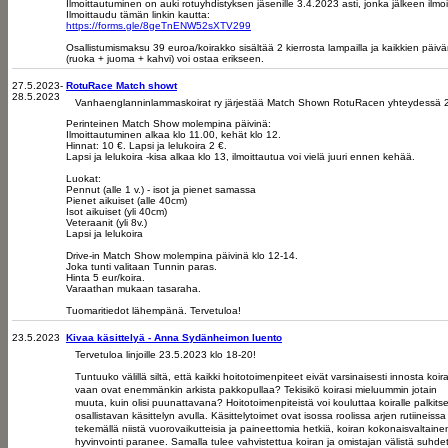
Ilmoittautuminen on auki rotuyhdistyksen jäsenille 3.4.2023 asti, jonka jälkeen ilm
Ilmoittaudu tämän linkin kautta:
https://forms.gle/8geTnENW52sXTV299
Osallistumismaksu 39 euroa/koirakko sisältää 2 kierrosta lampailla ja kaikkien päi
(ruoka + juoma + kahvi) voi ostaa erikseen.
27.5.2023-
RotuRace Match showt
28.5.2023
Vanhaenglanninlammaskoirat ry järjestää Match Shown RotuRacen yhteydessä 
Perinteinen Match Show molempina päivinä:
Ilmoittautuminen alkaa klo 11.00, kehät klo 12.
Hinnat: 10 €. Lapsi ja lelukoira 2 €.
Lapsi ja lelukoira -kisa alkaa klo 13, ilmoittautua voi vielä juuri ennen kehää.
Luokat:
Pennut (alle 1 v.) - isot ja pienet samassa
Pienet aikuiset (alle 40cm)
Isot aikuiset (yli 40cm)
Veteraanit (yli 8v.)
Lapsi ja lelukoira
Drive-in Match Show molempina päivinä klo 12-14.
Joka tunti valitaan Tunnin paras.
Hinta 5 eur/koira.
Varaathan mukaan tasaraha.
Tuomaritiedot lähempänä. Tervetuloa!
23.5.2023
Kivaa käsittelyä - Anna Sydänheimon luento
Tervetuloa linjoille 23.5.2023 klo 18-20!
Tuntuuko välillä siltä, että kaikki hoitotoimenpiteet eivät varsinaisesti innosta koir
vaan ovat enemmänkin arkista pakkopullaa? Tekisikö koirasi mieluummin jotain
muuta, kuin olisi puunattavana? Hoitotoimenpiteistä voi kouluttaa koiralle palkits
osallistavan käsittelyn avulla. Käsittelytoimet ovat isossa roolissa arjen rutiineissa
tekemällä niistä vuorovaikutteisia ja paineettomia hetkiä, koiran kokonaisvaltaine
hyvinvointi paranee. Samalla tulee vahvistettua koiran ja omistajan välistä suhde