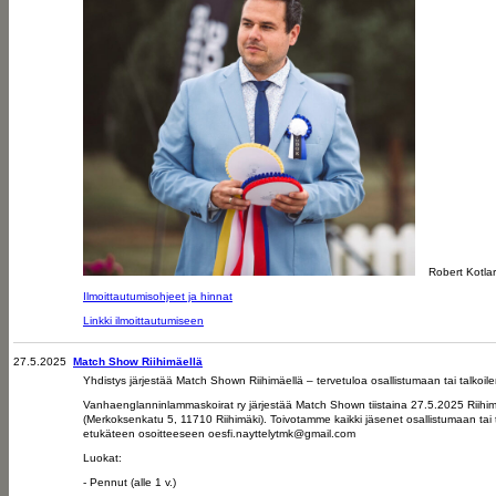
Robert Kotlar
Ilmoittautumisohjeet ja hinnat
Linkki ilmoittautumiseen
27.5.2025
Match Show Riihimäellä
Yhdistys järjestää Match Shown Riihimäellä – tervetuloa osallistumaan tai talkoi
Vanhaenglanninlammaskoirat ry järjestää Match Shown tiistaina 27.5.2025 Riihim
(Merkoksenkatu 5, 11710 Riihimäki). Toivotamme kaikki jäsenet osallistumaan tai tal
etukäteen osoitteeseen oesfi.nayttelytmk@gmail.com
Luokat:
- Pennut (alle 1 v.)