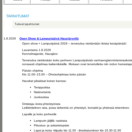
TAPAHTUMAT
Tulevat tapahtumat
1.8.2026
Open Show & Lampuripäivä Hausjärvellä
Open show + Lampuripäivä 2026 – tervetuloa viettämään iloista kesäpäivää!
Lauantaina 1.8.2026
Kennelmajantie, Hausjärvi
Tervetuloa viettämään koko perheen Lampuripäivää vanhaenglanninlammaskoirie
runsaasti ohjelmaa kaikenikäisille. Mukaan ovat tervetulleita niin rodun harrastaja
Päivän ohjelma
Klo 11.00–15.00 – Oheisohjelmaa koko päivän
Hauskat pikakisat koiran kanssa:
Temppukisa
Nakinetsintä
Juoksukisa
Omistaja–koira-yhteistyörata
Leikkimielinen rata, jossa tärkeintä on yhteistyö, kontakti ja yhdessä tekeminen.
Lapsille ja koko perheelle
Lampurin jäljillä -rastirata
Piirustus- ja askartelupiste
Lapsi ja koira -kilpailu klo 11.00 - ilmoittatuminen klo 10.30-11.00