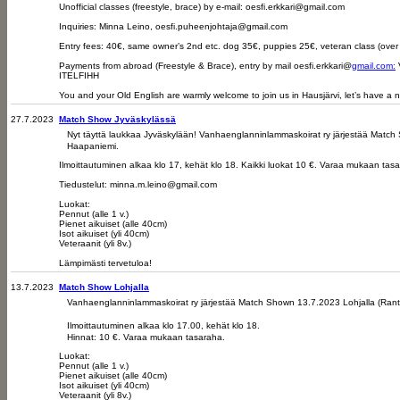
Unofficial classes (freestyle, brace) by e-mail: oesfi.erkkari@gmail.com
Inquiries: Minna Leino, oesfi.puheenjohtaja@gmail.com
Entry fees: 40€, same owner’s 2nd etc. dog 35€, puppies 25€, veteran class (over 8
Payments from abroad (Freestyle & Brace), entry by mail oesfi.erkkari@
gmail.com:
ITELFIHH
You and your Old English are warmly welcome to join us in Hausjärvi, let’s have a 
27.7.2023
Match Show Jyväskylässä
Nyt täyttä laukkaa Jyväskylään! Vanhaenglanninlammaskoirat ry järjestää Mat
Haapaniemi.
Ilmoittautuminen alkaa klo 17, kehät klo 18. Kaikki luokat 10 €. Varaa mukaan tas
Tiedustelut: minna.m.leino@gmail.com
Luokat:
Pennut (alle 1 v.)
Pienet aikuiset (alle 40cm)
Isot aikuiset (yli 40cm)
Veteraanit (yli 8v.)
Lämpimästi tervetuloa!
13.7.2023
Match Show Lohjalla
Vanhaenglanninlammaskoirat ry järjestää Match Shown 13.7.2023 Lohjalla (Rant
Ilmoittautuminen alkaa klo 17.00, kehät klo 18.
Hinnat: 10 €. Varaa mukaan tasaraha.
Luokat:
Pennut (alle 1 v.)
Pienet aikuiset (alle 40cm)
Isot aikuiset (yli 40cm)
Veteraanit (yli 8v.)