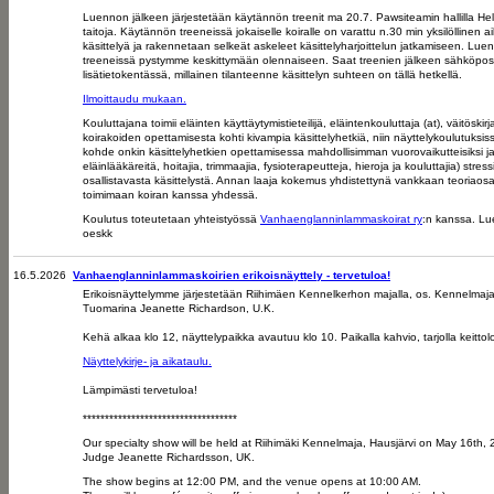
Luennon jälkeen järjestetään
käytännön treenit ma 20.7. Pawsiteamin hallilla He
taitoja. Käytännön treeneissä jokaiselle koiralle on varattu n.30 min yksilöllinen aik
käsittelyä ja rakennetaan selkeät askeleet käsittelyharjoittelun jatkamiseen. Luen
treeneissä pystymme keskittymään olennaiseen. Saat treenien jälkeen sähköpostit
lisätietokentässä, millainen tilanteenne käsittelyn suhteen on tällä hetkellä.
Ilmoittaudu mukaan.
Kouluttajana toimii eläinten käyttäytymistieteilijä, eläintenkouluttaja (at), väitöskirj
koirakoiden opettamisesta kohti kivampia käsittelyhetkiä, niin näyttelykoulutuksis
kohde onkin käsittelyhetkien opettamisessa mahdollisimman vuorovaikutteisiksi ja
eläinlääkäreitä, hoitajia, trimmaajia, fysioterapeutteja, hieroja ja kouluttajia) str
osallistavasta käsittelystä. Annan laaja kokemus yhdistettynä vankkaan teoriao
toimimaan koiran kanssa yhdessä.
Koulutus toteutetaan yhteistyössä
Vanhaenglanninlammaskoirat ry
:n kanssa. Lue
oeskk
16.5.2026
Vanhaenglanninlammaskoirien erikoisnäyttely - tervetuloa!
Erikoisnäyttelymme järjestetään Riihimäen Kennelkerhon majalla, os. Kennelmajan
Tuomarina Jeanette Richardson, U.K.
Kehä alkaa klo 12, näyttelypaikka avautuu klo 10. Paikalla kahvio, tarjolla keittolo
Näyttelykirje- ja aikataulu.
Lämpimästi tervetuloa!
***********************************
Our specialty show will be held at Riihimäki Kennelmaja, Hausjärvi on May 16th, 
Judge Jeanette Richardsson, UK.
The show begins at 12:00 PM, and the venue opens at 10:00 AM.