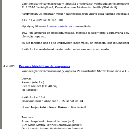
Vanhaenglanninlammaskoirat ry järjestää ensimmäiset vanhaenglanninlammaskoiri
11.4.2026 Jyväskylässä, Koiravalmennus Motivaation hallilla (Säkkitie 8).
Rotumestaruus ratkotaan yleisen rallytokokilpailun yhteydessä kaikissa viidess
Aika: 11.4.2026 klo 9:30-13:00
Nyt löytyy Virkusta
ilmoittautumistiedot
rotumestiksiin.
30.3. on lampureiden ilmoittautumisaika. Merkkaa jo kalenteriin! Seuraavana päi
täyttyvät nopeasti.
Muista tarkistaa myös että yhdistyksen jäsenmaksu on maksettu sillä rotumestar
Kaikki luokat osallistuvat mestaruuden ratkotaan kertoimien avulla.
4.4.2026
Pääsiäis Match Show Järvenpäässä
Vanhaenglanninlammaskoirat ry järjestää PääsiäisMatch Shown lauantaina 4.4. J
Luokat:
Pennut (alle 1 v.)
Pienet aikuiset (alle 40 cm)
Isot aikuiset
Kaikki luokat 10 €.
Ilmoittautuminen alkaa klo 12.15, kehät klo 13.
Huom! Isojen kehä ulkona! Pukeudu lämpimästi!
Tuomarit:
Anne Haapakoski, kennel Jii-Teen (isot)
Suvi-Maria Mattila, kennel Boblaroyal (pienet)
Outi Laasala, kennel Vekkuliverstaan (pennut)