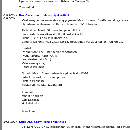
Sponsoreinamme toimivat mm. Riihimäen Musti ja Mirri.
Tervetuloa!
8.6.2024-
RotuRace match showt Hyvinkäällä
9.6.2024
Vanhaenglanninlammaskoirat ry järjestää Match Shown RotuRacen yhteydessä 8
Hyvinkään vinttikoirarata,
Hämeenlinnantie 251, Hyvinkää
Perinteinen Match Show molempina päivinä:
Ilmoittautuminen alkaa klo 11.00, kehät klo 12.
Hinnat: 10 €. Lapsi ja lelukoira 2 €.
Lapsi ja lelukoira -kisa alkaa klo 13, ilmoittautua voi vielä juuri ennen kehää.
Luokat:
Pennut (alle 1 v.) - isot ja pienet samassa
Pienet aikuiset (alle 40cm)
Isot aikuiset (yli 40cm)
Veteraanit (yli 8v.)
Lapsi ja lelukoira
Drive-in Match Show molempina päivinä klo 12-14.
Joka tunti valitaan Tunnin paras.
Hinta 5 eur/koira.
Varaathan mukaan tasarahan.
Tuomarit:
Maarit Koskinen
Outi Laasala
Heikki Mattila
Tervetuloa!
19.5.2024
Euro OES Show Hämeenlinnassa
35. Euro OES Show järjestetään Suomessa - ihkaensimmäistä kertaa. Tule muka