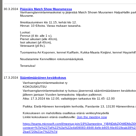
30.3.2024
Pääsiäis Match Show Muuramessa
Vanhaenglanninlammaskoirat ry järjestää Match Shown Muuramen HalpaHallin parkk
Muurame.
Ilmoittautuminen klo 11.15, kehät klo 12.
Hinnat: 10 €/koira. Varaa mukaan tasaraha.
Luokat:
Pennut (4 kk- alle 1 v.),
Pienet aikuiset (alle 40cm),
Isot aikuiset (yli 40cm),
Veteraanit (yli 8v.).
Tuomareina Ari Koponen, kennel Kaiffarin, Kukka-Maaria Kivijärvi, kennel Hayzehill'
Noudatamme Kennelliiton rokotusmääräyksiä.
Tervetuloa!
17.3.2024
Sääntömääräinen kevätkokous
Vanhaenglanninlammaskoirat ry
KOKOUSKUTSU
Vanhaenglanninlammaskoirat ry kutsuu jäsenensä sääntömääräiseen kevätkok
jälkeen jaetaan Vuoden lammaskoira -kilpailun palkinnot.
Aika: 17.3.2024 klo 12.00, valtakirjojen tarkastus klo 11.45 -12.00
Paikka: Etelä-Hämeen kennelpiirin kerhotila, Parolantie 13, 13130 Hämeenlinna
Kokoukseen on mahdollista osallistua etänä verkkoyhteydellä
Linkki kokoukseen etänä osallistuville:
Join the meeting now
https://teams.microsoft.com/l/meetup-join/19%3ameeting_YjBjNDdkZjQtMDMzZ
context=%7b%22Tid%22%3a%22e4d09083-4946-4efe-b605-f4e4019eab39%
2ba4720b21e7%22%7d