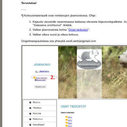
Tervetuloa!
- - -
*)
Kokousmateriaalit ovat nettisivujen jäsenosiossa. Ohje:
Kirjaudu sivustolle vasemmassa laidassa olevasta kirjautumispalkista. Jos
"Salasana unohtunut" -linkkiä.
Valitse jäsenosiosta kohta "
Omat tiedostot
".
Valitse oikea vuosi ja oikea kokous.
Ongelmatapauksissa ota yhteyttä oesfi.web(at)gmail.com