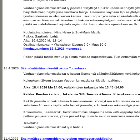
Vanhaenglanninlammaskoirat ry järjestää “Näyttelyt tutuiksi” -teemaiset näyttelytr
harjoittelemaan näyttelyissä tarvittavia taitoja. Treeneissä käydään läpi näyttelyid
työskentelemään muiden koirien kanssa. Treeni sopii hyvin sekä ensikertalaisill
erinomainen tilaisuus valmistautua toukokuun erikoisnäyttelyyn! Lisäksi saat vinkke
päällä on mahdollisuus harjoitella myös turkin kunnostamista opastuksen avulla.
Kouluttajina toimivat: Niina Heino ja Suvi-Maria Mattila
Paikka: Saukkola, Lohja
Aika: 19.4.2026 klo 12–14
Osallistumismaksu: • Yhdistyksen jäsenet 5 € • Muut 10 €
Ilmoittautuminen 15.4.2026 mennessä
.
Paikan päällä tarjolla mehua ja pientä makeaa naposteltavaa. Tule viettämään m
18.4.2026
Sääntömääräinen kevätkokous Tuusulassa
Vanhaenglanninlammaskoirat ry kutsuu jäsenensä sääntömääräiseen kevätkoko
Kokouksen jälkeen jaetaan Vuoden lammaskoira -kilpailun palkinnot.
Aika: 18.4.2026 klo 14.00, valtakirjojen tarkastus klo 13.45 -14.00
Paikka: Purolan kartano, Jokelantie 346, Tuusula &Teams: Kokoukseen on m
Kaikilla jäsenillä on kokouksissa läsnäolo-oikeus. Yhdistyksen kokouksissa on
vähintään 16 vuotta täyttäneillä henkilöjäsenillä, ei kuitenkaan rekisteröityjä jäseny
Kokouskutsu, Teams-linkki, toimintakertomus, tilinpäätös sekä valtakirjapohja lähe
nettisivujen jäsenosioon, johon pääset kirjautumalla sivun vasemmasta reunasta. 
Tervetuloa!
Vanhaenglanninlammaskoirat ry:n hallitus
11.4.2026
Ensimmäiset lampureiden rallytokon rotumestaruuskilpailut