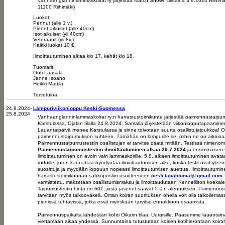
Vanhaenglanninlammaskoirat ry järjestää Match Shown tiistaina 3.9.2024 Riihimä
11100 Riihimäki)
Luokat:
Pennut (alle 1 v.)
Pienet aikuiset (alle 40cm)
Isot aikuiset (yli 40cm)
Veteraanit (yli 8v.)
Kaikki luokat 10 €.
Ilmoittautuminen alkaa klo 17, kehät klo 18.
Tuomarit:
Outi Laasala
Janne Isoaho
Heikki Mattila
Tervetuloa!
24.8.2024-
Lampuriviikonloppu Keski-Suomessa
25.8.2024
Vanhaenglanninlammaskoirat ry:n harrastustoimikunta järjestää paimennustaipu
Karstulassa, Ojalan tilalla 24.8.2024. Samalla järjestetään viikonlopputapaaminen
Lauantaipäivä menee Karstulassa ja sinne toivotaan suurta osallistujajoukkoa! O
paimennustaipumuksen suhteen. Tämähän on lampurille se, mihin ne on aikoinaa
Paimennustaipumustestiin osallistujan ei tarvitse osata mitään. Testissä nimen
Paimennustaipumustestiin ilmoittautuminen alkaa 29.7.2024
ja ensimmäisen 
ilmoittautuminen on avoin vain lammaskoirille. 5.8. alkaen ilmoittautuminen avat
roduille, joten kannattaa hyödyntää ilmoittautumisen alku, koska testit ovat ylee
suosittuja ja myydään loppuun nopeasti ilmoittautumisen auettua. Ilmoittautumin
harrastustoimikunnan sähköpostiin osoitteeseen
oesfi.tapahtumat@gmail.com
.
varmistettu, maksetaan osallistumismaksu ja ilmoittaudutaan Kennelliiton koekale
Taipumustestin hinta on 60€, josta jäsenet saavat 5 €:n alennuksen. Paimennust
tarvitaan myös talkooväkeä. Oman koiran suorituksen ohella voit olla talkoilemass
pienissä tehtävissä, jotka eivät myöskään tarvitse ennakkoon osaamista.
Paimennuspaikalta lähdetään kohti Oikarin tilaa, Uuraisille. Pääsemme lauanta
viettämään aikaa yhdessä. Sunnuntaina tutustutaan koirien kotihierontaan koirah