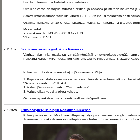
Lue lisää koirametsä Rallatuksesta: rallatus.fi
Ulkoilupäivässä on tarjolla mukavaa seuraa, ja kodassa paistetaan makkaraa ja le
Sitovat ilmoittautumiset tarjoilun vuoksi 10.11.2025 klo 18 mennessä oesfi.harra
Osallistumismaksu on 10 €, joka maksetaan vasta, kun tapahtuma toteutuu (minimi
Maksutiedot:
Yhdistyksen tili: FI49 4350 0010 0291 79
Viitenumero: 11549
2.11.2025
Sääntömääräinen syyskokous Raisiossa
Vanhaenglanninlammaskoirat ry:n sääntömääräinen syyskokous pidetään sunnuntai
Paikkana Raision ABC-huoltamon kabinetti. Osoite Piilipuunkatu 2, 21200 Raisio
- - -
Kokousmateriaalit ovat nettisivujen jäsenosiossa. Ohje:
1. Kirjaudu sivustolle vasemmassa laidassa olevasta kirjautumispalkista. Jos et ol
"Salasana unohtunut" -linkkiä.
2. Valitse jäsenosiosta kohta "Omat tiedostot".
3. Valitse oikea vuosi ja oikea kokous.
Ongelmatapauksissa ota yhteyttä oesfi.web(at)gmail.com
7.8.2025
Erikoisnäyttely Helsingin Messukeskuksessa
Kolme päivää ennen Maailmanvoittaja-näyttelyä pidämme vanhaenglanninlammask
Tuomarina on unkarilainen kasvattajatuomari Robert Kotlar, kennel Only For Fun.