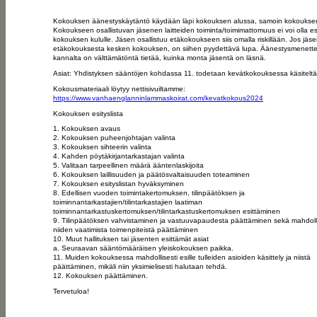
Kokouksen äänestyskäytäntö käydään läpi kokouksen alussa, samoin kokouksen 
Kokoukseen osallistuvan jäsenen laitteiden toiminta/toimimattomuus ei voi olla e
kokouksen kululle. Jäsen osallistuu etäkokoukseen siis omalla riskillään. Jos jäs
etäkokouksesta kesken kokouksen, on siihen pyydettävä lupa. Äänestysmenette
kannalta on välttämätöntä tietää, kuinka monta jäsentä on läsnä.
Asiat: Yhdistyksen sääntöjen kohdassa 11. todetaan kevätkokouksessa käsiteltäv
Kokousmateriaali löytyy nettisivuiltamme:
https://www.vanhaenglanninlammaskoirat.com/kevatkokous2024
Kokouksen esityslista
1. Kokouksen avaus
2. Kokouksen puheenjohtajan valinta
3. Kokouksen sihteerin valinta
4. Kahden pöytäkirjantarkastajan valinta
5. Valitaan tarpeellinen määrä ääntenlaskijoita
6. Kokouksen laillisuuden ja päätösvaltaisuuden toteaminen
7. Kokouksen esityslistan hyväksyminen
8. Edellisen vuoden toimintakertomuksen, tilinpäätöksen ja
toiminnantarkastajien/tilintarkastajien laatiman
toiminnantarkastuskertomuksen/tilintarkastuskertomuksen esittäminen
9. Tilinpäätöksen vahvistaminen ja vastuuvapaudesta päättäminen sekä mahdolli
niiden vaatimista toimenpiteistä päättäminen
10. Muut hallituksen tai jäsenten esittämät asiat
a. Seuraavan sääntömääräisen yleiskokouksen paikka.
11. Muiden kokouksessa mahdollisesti esille tulleiden asioiden käsittely ja niistä
päättäminen, mikäli niin yksimielisesti halutaan tehdä.
12. Kokouksen päättäminen.
Tervetuloa!