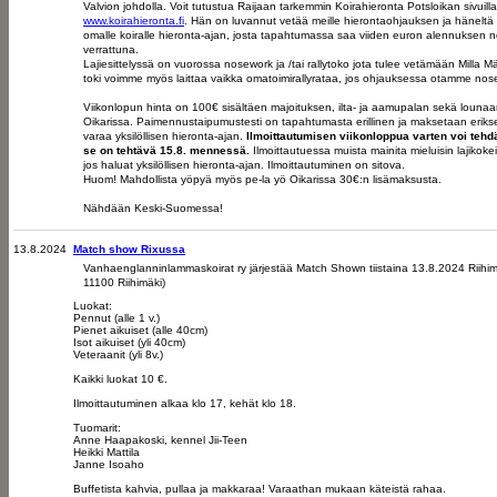
Valvion johdolla. Voit tutustua Raijaan tarkemmin Koirahieronta Potsloikan sivuilla
www.koirahieronta.fi
. Hän on luvannut vetää meille hierontaohjauksen ja häneltä
omalle koiralle hieronta-ajan, josta tapahtumassa saa viiden euron alennuksen n
verrattuna.
Lajiesittelyssä on vuorossa nosework ja /tai rallytoko jota tulee vetämään Milla 
toki voimme myös laittaa vaikka omatoimirallyrataa, jos ohjauksessa otamme nosewo
Viikonlopun hinta on 100€ sisältäen majoituksen, ilta- ja aamupalan sekä lounaa
Oikarissa. Paimennustaipumustesti on tapahtumasta erillinen ja maksetaan eriks
varaa yksilöllisen hieronta-ajan.
Ilmoittautumisen viikonloppua varten voi tehdä
se on tehtävä 15.8. mennessä.
Ilmoittautuessa muista mainita mieluisin lajikok
jos haluat yksilöllisen hieronta-ajan. Ilmoittautuminen on sitova.
Huom! Mahdollista yöpyä myös pe-la yö Oikarissa 30€:n lisämaksusta.
Nähdään Keski-Suomessa!
13.8.2024
Match show Rixussa
Vanhaenglanninlammaskoirat ry järjestää Match Shown tiistaina 13.8.2024 Riihim
11100 Riihimäki)
Luokat:
Pennut (alle 1 v.)
Pienet aikuiset (alle 40cm)
Isot aikuiset (yli 40cm)
Veteraanit (yli 8v.)
Kaikki luokat 10 €.
Ilmoittautuminen alkaa klo 17, kehät klo 18.
Tuomarit:
Anne Haapakoski, kennel Jii-Teen
Heikki Mattila
Janne Isoaho
Buffetista kahvia, pullaa ja makkaraa! Varaathan mukaan käteistä rahaa.