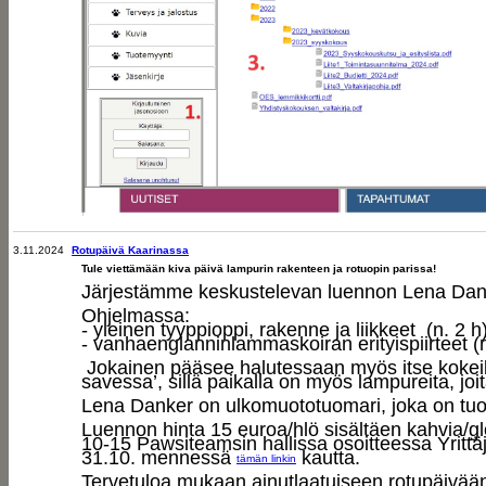
3.11.2024
Rotupäivä Kaarinassa
Tule viettämään kiva päivä lampurin rakenteen ja rotuopin parissa!
Järjestämme keskustelevan luennon Lena Dank
Ohjelmassa:
- yleinen tyyppioppi, rakenne ja liikkeet (n. 2 h
- vanhaenglanninlammaskoiran erityispiirteet (n
Jokainen pääsee halutessaan myös itse kokei
savessa’, sillä paikalla on myös lampureita, jo
Lena Danker on ulkomuototuomari, joka on tuo
Luennon hinta 15 euroa/hlö sisältäen kahvia/gl
10-15 Pawsiteamsin hallissa osoitteessa Yrittä
31.10. mennessä
kautta.
tämän linkin
Tervetuloa mukaan ainutlaatuiseen rotupäivää