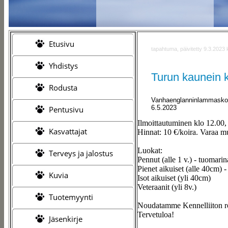
Etusivu
tapahtuma, päivitetty 9.3.2023 
Yhdistys
Turun kaunein 
Rodusta
Vanhaenglanninlammaskoir
6.5.2023
Pentusivu
Ilmoittautuminen klo 12.00,
Kasvattajat
Hinnat: 10 €/koira. Varaa m
Luokat:
Terveys ja jalostus
Pennut (alle 1 v.) - tuomar
Pienet aikuiset (alle 40cm)
Kuvia
Isot aikuiset (yli 40cm)
Veteraanit (yli 8v.)
Tuotemyynti
Noudatamme Kennelliiton ro
Tervetuloa!
Jäsenkirje