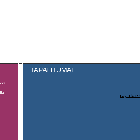
TAPAHTUMAT
osti
llä
näytä kaik