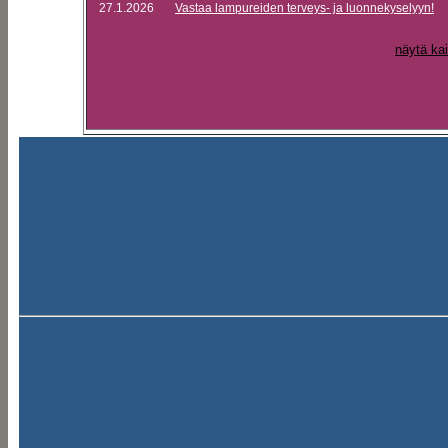
27.1.2026
Vastaa lampureiden terveys- ja luonnekyselyyn!
näytä kai