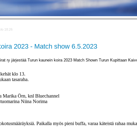
klo 18:26
koira 2023 - Match show 6.5.2023
at ry järjestää Turun kaunein koira 2023 Match Shown Turun Kupittaan Kaivo
 kehät klo 13.
ukaan tasaraha.
ina Marika Örn, knl Bluechannel
 - tuomarina Niina Norima
kotusmääräyksiä. Paikalla myös pieni buffa, varaa käteistä rahaa muk