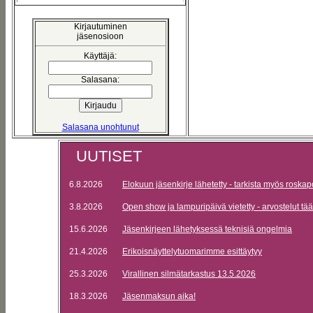
Kirjautuminen
jäsenosioon
Käyttäjä:
Salasana:
Salasana unohtunut
UUTISET
6.8.2026
Elokuun jäsenkirje lähetetty - tarkista myös roskap
3.8.2026
Open show ja lampuripäivä vietetty - arvostelut tää
15.6.2026
Jäsenkirjeen lähetyksessä teknisiä ongelmia
21.4.2026
Erikoisnäyttelytuomarimme esittäytyy
25.3.2026
Virallinen silmätarkastus 13.5.2026
18.3.2026
Jäsenmaksun aika!