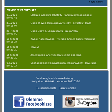
näytä kaikki
VIIMEISET PÄIVITYKSET
6.8.2026
Elokuun jäsenkirje lähetetty - tarkista myös roskaposti
klo 09:46
3.8.2026
Open show ja lampuripäivä vietetty - arvostelut täällä
klo 15:04
28.7.2026
Open Show & Lampuripäivä Hausjärvellä
klo 09:59
18.6.2026
Kivasti Käsiteltävänä – vieraan ihmisen käsittelykoulutus
klo 15:27
15.6.2026
Terveys
klo 21:29
15.6.2026
Jäsenkirjeen lähetyksessä teknisiä ongelmia
klo 21:20
6.5.2026
Vanhaenglanninlammaskoirien erikoisnäyttely - tervetuloa!
klo 12:14
Vanhaenglanninlammaskoirat ry
Kotipaikka: Helsinki Y-tunnus:3032539-1
Tietosuojaseloste
Palautelomake