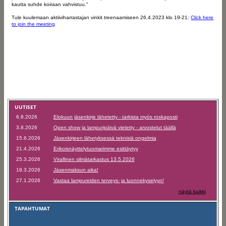
kautta suhde koiraan vahvistuu."
Tule kuulemaan aktiiviharrastajan vinkit treenaamiseen 26.4.2023 klo 19-21:
Click here
to join the meeting
UUTISET
6.8.2026
Elokuun jäsenkirje lähetetty - tarkista myös roskaposti
3.8.2026
Open show ja lampuripäivä vietetty - arvostelut täällä
15.6.2026
Jäsenkirjeen lähetyksessä teknisiä ongelmia
21.4.2026
Erikoisnäyttelytuomarimme esittäytyy
25.3.2026
Virallinen silmätarkastus 13.5.2026
18.3.2026
Jäsenmaksun aika!
27.1.2026
Vastaa lampureiden terveys- ja luonnekyselyyn!
näytä kaikki
TAPAHTUMAT