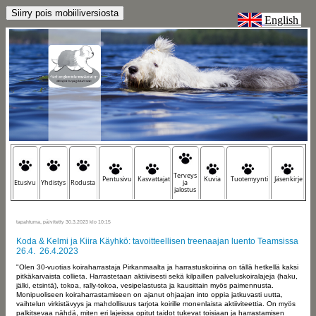
English
Terveys
Pentusivu
Kasvattajat
Kuvia
Tuotemyynti
Jäsenkirje
Etusivu
Yhdistys
Rodusta
ja
jalostus
tapahtuma, päivitetty 30.3.2023 klo 10:15
Koda & Kelmi ja Kiira Käyhkö: tavoitteellisen treenaajan luento Teamsissa
26.4. 26.4.2023
"Olen 30-vuotias koiraharrastaja Pirkanmaalta ja harrastuskoirina on tällä hetkellä kaksi
pitkäkarvaista collieta. Harrastetaan aktiivisesti sekä kilpaillen palveluskoiralajeja (haku,
jälki, etsintä), tokoa, rally-tokoa, vesipelastusta ja kausittain myös paimennusta.
Monipuoliseen koiraharrastamiseen on ajanut ohjaajan into oppia jatkuvasti uutta,
vaihtelun virkistävyys ja mahdollisuus tarjota koirille monenlaista aktiiviteettia. On myös
palkitsevaa nähdä, miten eri lajeissa opitut taidot tukevat toisiaan ja harrastamisen