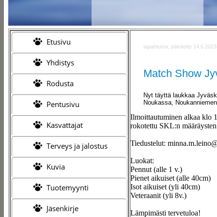
Etusivu
tapahtuma, päivitetty 14.6.2023
Yhdistys
Match Show Jyv
Rodusta
Nyt täyttä laukkaa Jyväs
Noukassa, Noukanniement
Pentusivu
Ilmoittautuminen alkaa klo 1
Kasvattajat
rokotettu SKL:n määräysten
Tiedustelut: minna.m.lein
Terveys ja jalostus
Luokat:
Kuvia
Pennut (alle 1 v.)
Pienet aikuiset (alle 40cm)
Isot aikuiset (yli 40cm)
Tuotemyynti
Veteraanit (yli 8v.)
Jäsenkirje
Lämpimästi tervetuloa!