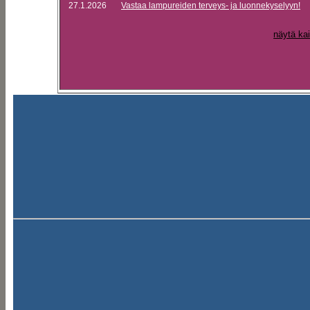
27.1.2026
Vastaa lampureiden terveys- ja luonnekyselyyn!
näytä kai