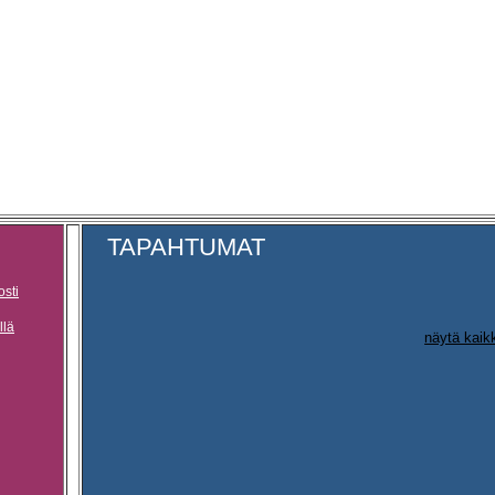
TAPAHTUMAT
osti
llä
näytä kaik