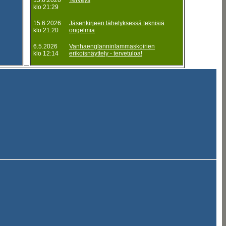
15.6.2026
Terveys
klo 21:29
15.6.2026
Jäsenkirjeen lähetyksessä teknisiä
klo 21:20
ongelmia
6.5.2026
Vanhaenglanninlammaskoirien
klo 12:14
erikoisnäyttely - tervetuloa!