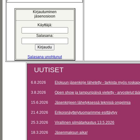
Kirjautuminen
jäsenosioon
Käyttäjä:
Salasana:
Salasana unohtunut
UUTISET
6.8.2026
Elokuun jäsenkirje lähetetty - tarkista myös roskap
3.8.2026
Open show ja lampuripäivä vietetty - arvostelut tää
15.6.2026
Jäsenkirjeen lähetyksessä teknisiä ongelmia
21.4.2026
Erikoisnäyttelytuomarimme esittäytyy
25.3.2026
Virallinen silmätarkastus 13.5.2026
18.3.2026
Jäsenmaksun aika!