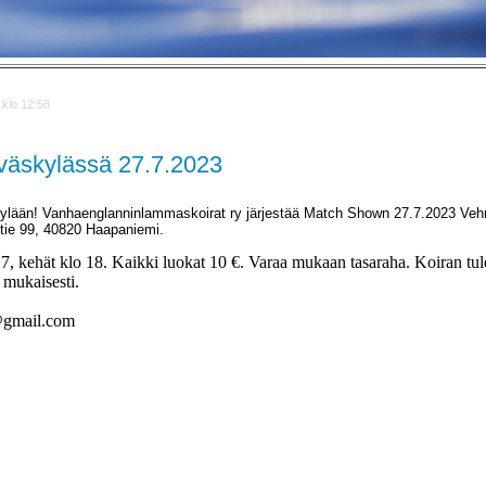
 klo 12:58
äskylässä 27.7.2023
kylään! Vanhaenglanninlammaskoirat ry järjestää Match Shown 27.7.2023 Veh
ie 99, 40820 Haapaniemi.
7, kehät klo 18. Kaikki luokat 10 €. Varaa mukaan tasaraha. Koiran tul
 mukaisesti.
o@gmail.com