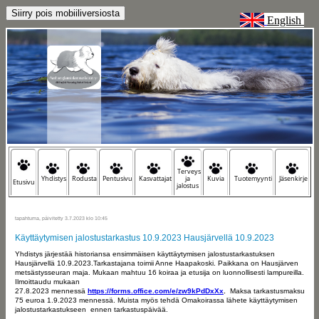
English
Terveys
Yhdistys
Rodusta
Pentusivu
Kasvattajat
ja
Kuvia
Tuotemyynti
Jäsenkirje
Etusivu
jalostus
tapahtuma, päivitetty 3.7.2023 klo 10:45
Käyttäytymisen jalostustarkastus 10.9.2023 Hausjärvellä 10.9.2023
Yhdistys järjestää historiansa ensimmäisen käyttäytymisen jalostustarkastuksen
Hausjärvellä 10.9.2023.Tarkastajana toimii Anne Haapakoski. Paikkana on Hausjärven
metsästysseuran maja. Mukaan mahtuu 16 koiraa ja etusija on luonnollisesti lampureilla.
Ilmoittaudu mukaan
27.8.2023 mennessä
https://forms.office.com/e/zw9kPdDxXx
.
Maksa tarkastusmaksu
75 euroa 1.9.2023 mennessä. Muista myös tehdä Omakoirassa lähete käyttäytymisen
jalostustarkastukseen ennen tarkastuspäivää.