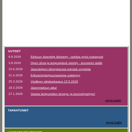
UUTISET
6.8.2026
Elokuun jäsenkirje lähetetty - tarkista myös roskaposti
3.8.2026
Open show ja lampuripäivä vietetty - arvostelut täällä
15.6.2026
Jäsenkirjeen lähetyksessä teknisiä ongelmia
21.4.2026
Erikoisnäyttelytuomarimme esittäytyy
25.3.2026
Virallinen silmätarkastus 13.5.2026
18.3.2026
Jäsenmaksun aika!
27.1.2026
Vastaa lampureiden terveys- ja luonnekyselyyn!
näytä kaikki
TAPAHTUMAT
näytä kaikki