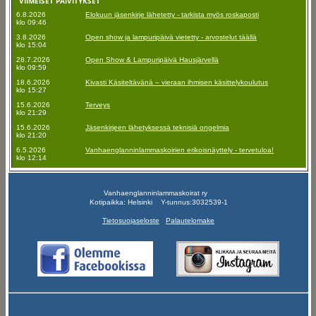
VIIMEISET PÄIVITYKSET
6.8.2026
Elokuun jäsenkirje lähetetty - tarkista myös roskaposti
klo 09:46
3.8.2026
Open show ja lampuripäivä vietetty - arvostelut täällä
klo 15:04
28.7.2026
Open Show & Lampuripäivä Hausjärvellä
klo 09:59
18.6.2026
Kivasti Käsiteltävänä – vieraan ihmisen käsittelykoulutus
klo 15:27
15.6.2026
Terveys
klo 21:29
15.6.2026
Jäsenkirjeen lähetyksessä teknisiä ongelmia
klo 21:20
6.5.2026
Vanhaenglanninlammaskoirien erikoisnäyttely - tervetuloa!
klo 12:14
Vanhaenglanninlammaskoirat ry
Kotipaikka: Helsinki Y-tunnus:3032539-1
Tietosuojaseloste
Palautelomake