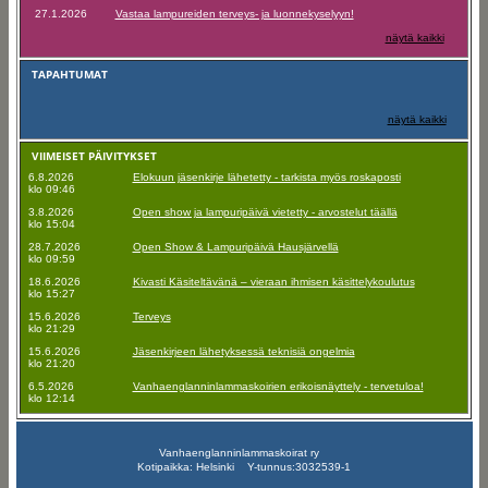
27.1.2026
Vastaa lampureiden terveys- ja luonnekyselyyn!
näytä kaikki
TAPAHTUMAT
näytä kaikki
VIIMEISET PÄIVITYKSET
6.8.2026
Elokuun jäsenkirje lähetetty - tarkista myös roskaposti
klo 09:46
3.8.2026
Open show ja lampuripäivä vietetty - arvostelut täällä
klo 15:04
28.7.2026
Open Show & Lampuripäivä Hausjärvellä
klo 09:59
18.6.2026
Kivasti Käsiteltävänä – vieraan ihmisen käsittelykoulutus
klo 15:27
15.6.2026
Terveys
klo 21:29
15.6.2026
Jäsenkirjeen lähetyksessä teknisiä ongelmia
klo 21:20
6.5.2026
Vanhaenglanninlammaskoirien erikoisnäyttely - tervetuloa!
klo 12:14
Vanhaenglanninlammaskoirat ry
Kotipaikka: Helsinki Y-tunnus:3032539-1