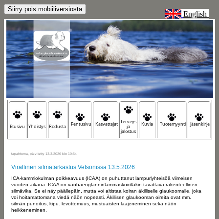
English
Terveys
Pentusivu
Kasvattajat
Kuvia
Tuotemyynti
Jäsenkirje
Etusivu
Yhdistys
Rodusta
ja
jalostus
tapahtuma, päivitetty 13.3.2026 klo 10:54
Virallinen silmätarkastus Vetsonissa 13.5.2026
ICA-kammiokulman poikkeavuus (ICAA) on puhuttanut lampuriyhteisöä viimeisen
vuoden aikana. ICAA on vanhaenglanninlammaskoirillakin tavattava rakenteellinen
silmävika. Se ei näy päällepäin, mutta voi altistaa koiran äkilliselle glaukoomalle, joka
voi hoitamattomana viedä näön nopeasti. Äkillisen glaukooman oireita ovat mm.
silmän punoitus, kipu. levottomuus, mustuaisten laajeneminen sekä näön
heikkeneminen.