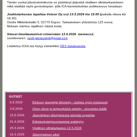
Tämän vuoksi jalostustoimikunta on päättänyt järjestää virallisen silmätarkastuksen,
mikä sisältää myös gonioskopian. jolla ICA-kammiokulman poikkeavuus havaitaan.
Joukkotarkastus tapahtuu Vetson Oy:ssä 13.5.2026 klo 19.00 (
paikalla oltava klo
18.30).
Osoite Mikkelänkallio 5, 02770 Espoo. Tarkastuksen yhteishinta 125 euroa.
Mukaan mahtuu rajallinen määrä koiria.
Sitovat ilmoittautumiset viimeistään 13.4.2026 mennessä
osoitteeseen:
oesfi.jalostustmk@gmail.com
Lisätietoa ICAA:sta löytyy esimerkiksi
OES databasesta
.
UUTISET
6.8.2026
Elokuun jäsenkirje lähetetty - tarkista myös roskaposti
3.8.2026
Open show ja lampuripäivä vietetty - arvostelut täällä
15.6.2026
Jäsenkirjeen lähetyksessä teknisiä ongelmia
21.4.2026
Erikoisnäyttelytuomarimme esittäytyy
25.3.2026
Virallinen silmätarkastus 13.5.2026
18.3.2026
Jäsenmaksun aika!