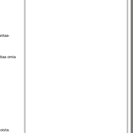
untaa-
ttaa omia
oista.