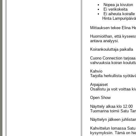
Nopea ja kivuton
Ei verikokeita
Ei aiheuta koiralle
Hinta Lampuripäivä
Mittauksen tekee Elina H
Huomioithan, että kyseessä
antava analyysi.
Koirankouluttaja paikalla
Cuono Connection tarjoaa 
vahvuuksia koiran koulutt
Kahvio
Tarjolla herkullista syötä
Arpajaiset
Osallistu ja voit voittaa 
Open Show
Näyttely alkaa klo 12.00
Tuomarina toimii Satu Tann
Näyttelyn jälkeen juhlist
Kahvittelun lomassa Satu
kysymyksiin. Tämä on hieno