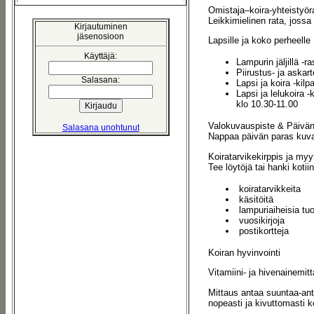
Omistaja–koira-yhteistyör
Leikkimielinen rata, jossa
Kirjautuminen
jäsenosioon
Lapsille ja koko perheelle
Käyttäjä:
Lampurin jäljillä -ra
Piirustus- ja askart
Salasana:
Lapsi ja koira -kilp
Lapsi ja lelukoira 
klo 10.30-11.00
Valokuvauspiste & Päivä
Salasana unohtunut
Nappaa päivän paras kuva,
Koiratarvikekirppis ja myy
Tee löytöjä tai hanki kotiin
koiratarvikkeita
käsitöitä
lampuriaiheisia tuo
vuosikirjoja
postikortteja
Koiran hyvinvointi
Vitamiini- ja hivenainemi
Mittaus antaa suuntaa-ant
nopeasti ja kivuttomasti ko