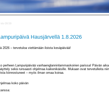
 klo 09:59
mpuripäivä Hausjärvellä 1.8.2026
 2026 – tervetuloa viettämään iloista kesäpäivää!
ko perheen Lampuripäivää vanhaenglanninlammaskoirien parissa! Päivän aik
yttely sekä runsaasti ohjelmaa kaikenikäisille. Mukaan ovat tervetulleita nii
irista kiinnostuneet – myös ilman omaa koiraa.
hjelmaa koko päivän
kanssa: