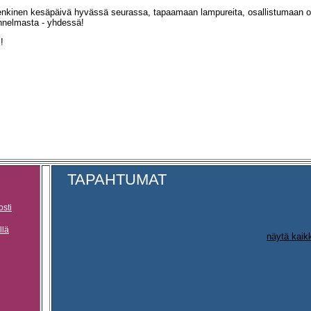
nkinen kesäpäivä hyvässä seurassa, tapaamaan lampureita, osallistumaan 
nnelmasta - yhdessä!
.!
TAPAHTUMAT
osti
llä
näytä kaik