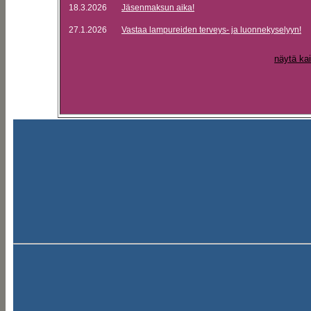
18.3.2026
Jäsenmaksun aika!
27.1.2026
Vastaa lampureiden terveys- ja luonnekyselyyn!
näytä kai