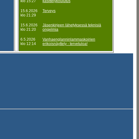
klo 15:27
käsittelykoulutus
15.6.2026
Terveys
klo 21:29
15.6.2026
Jäsenkirjeen lähetyksessä teknisiä
klo 21:20
ongelmia
6.5.2026
Vanhaenglanninlammaskoirien
klo 12:14
erikoisnäyttely - tervetuloa!