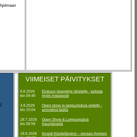
ohjelmaan
VIIMEISET PÄIVITYKSET
6.8.2026
Elokuun jäsenkirje lähetetty - tarkista
klo 09:46
myös roskaposti
ki
3.8.2026
Open show ja lampuripäivä vietetty -
klo 15:04
arvostelut täällä
28.7.2026
Open Show & Lampuripäivä
klo 09:59
Hausjärvellä
18.6.2026
Kivasti Käsiteltävänä – vieraan ihmisen