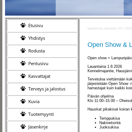
Etusivu
tapahtuma, päivitetty 28.7.2026
Yhdistys
Open Show & La
Rodusta
Open show + Lampuripäivä
Pentusivu
Lauantaina 1.8.2026
Kennelmajantie, Hausjärvi
Kasvattajat
Tervetuloa viettämään ko
järjestetään Open Show -nä
harrastajat kuin kaikki ko
Terveys ja jalostus
Päivän ohjelma
Kuvia
Klo 11.00–15.00 – Oheiso
Hauskat pikakisat koiran 
Tuotemyynti
Temppukisa
Nakinetsintä
Jäsenkirje
Juoksukisa