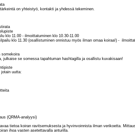
ata
 tärkeintä on yhteistyö, kontakti ja yhdessä tekeminen.
stirata
elupiste
ailu klo 11.00 - ilmoittatuminen klo 10.30-11.00
-kilpailu klo 11.30 (osallistuminen onnistuu myös ilman omaa koiraa!) - ilmoitt
n somekoira
 julkaise se somessa tapahtuman hashtagilla ja osallistu kuvakisaan!
ntipiste
 jotain uutta:
tteita
ttaus (QRMA-analyysi)
avaa tietoa koiran ravitsemuksesta ja hyvinvoinnista ilman verikoetta. Mitta
iran ihoa vasten asetettavalla anturilla.