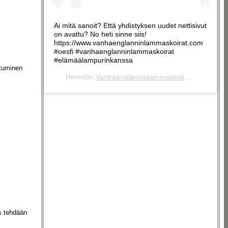
Ai mitä sanoit? Että yhdistyksen uudet nettisivut
on avattu? No heti sinne siis!
https://www.vanhaenglanninlammaskoirat.com
#oesfi #vanhaenglanninlammaskoirat
#elämäälampurinkanssa
atuminen
Henkilön
Vanhaenglanninlammaskoirat ry
(@vanhae
us tehdään