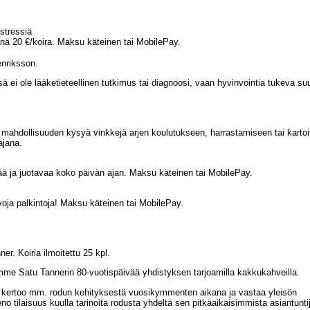
 stressiä
nä 20 €/koira. Maksu käteinen tai MobilePay.
enriksson.
 ei ole lääketieteellinen tutkimus tai diagnoosi, vaan hyvinvointia tukeva su
mahdollisuuden kysyä vinkkejä arjen koulutukseen, harrastamiseen tai kartoi
ajana.
vää ja juotavaa koko päivän ajan. Maksu käteinen tai MobilePay.
kivoja palkintoja! Maksu käteinen tai MobilePay.
er. Koiria ilmoitettu 25 kpl.
amme Satu Tannerin 80-vuotispäivää yhdistyksen tarjoamilla kakkukahveilla.
 kertoo mm. rodun kehityksestä vuosikymmenten aikana ja vastaa yleisön
 tilaisuus kuulla tarinoita rodusta yhdeltä sen pitkäaikaisimmista asiantuntij