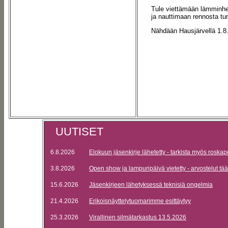
Tule viettämään lämminhe
ja nauttimaan rennosta tu
Nähdään Hausjärvellä 1.8
UUTISET
6.8.2026
Elokuun jäsenkirje lähetetty - tarkista myös roskap
3.8.2026
Open show ja lampuripäivä vietetty - arvostelut tää
15.6.2026
Jäsenkirjeen lähetyksessä teknisiä ongelmia
21.4.2026
Erikoisnäyttelytuomarimme esittäytyy
25.3.2026
Virallinen silmätarkastus 13.5.2026